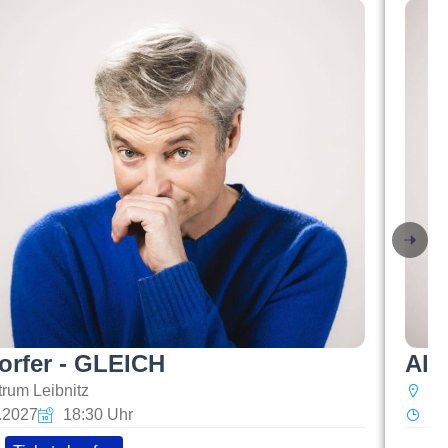
orfer - GLEICH
Alf
trum Leibnitz
f
3.2027
18:30 Uhr
Fr