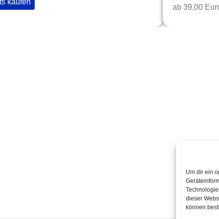
ts kaufen
ab 39,00 Eur
Quick Links
T
Home
K
Termine
2
Kabarettisten
Spielorte
Um dir ein o
Geräteinfor
Technologien
dieser Websi
können best