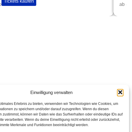
Tickets kaufen
o
ab 45
op Links
abarettisten in Österreich: Aktuelle Stars & Programme
026
Einwilligung verwalten
ptimales Erlebnis zu bieten, verwenden wir Technologien wie Cookies, um
mationen zu speichern und/oder darauf zuzugreifen. Wenn du diesen
 zustimmst, können wir Daten wie das Surfverhalten oder eindeutige IDs auf
te verarbeiten. Wenn du deine Einwilligung nicht erteilst oder zurückziehst,
immte Merkmale und Funktionen beeinträchtigt werden.