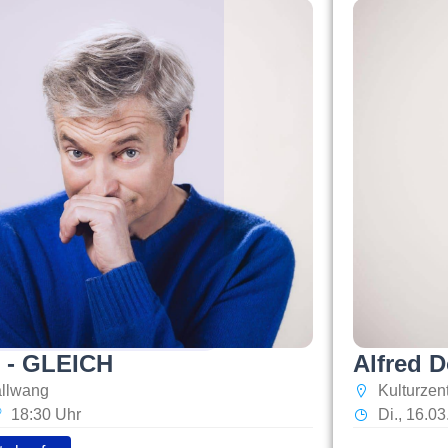
r - GLEICH
Alfred D
allwang
Kulturzen
18:30 Uhr
Di., 16.0