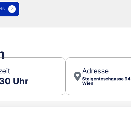
ets
h
zeit
Adresse
:30 Uhr
Steigenteschgasse 94 
Wien