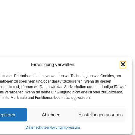
op Links
abarettisten in Österreich: Aktuelle Stars & Programme
026
Einwilligung verwalten
ptimales Erlebnis zu bieten, verwenden wir Technologien wie Cookies, um
mationen zu speichern und/oder darauf zuzugreifen. Wenn du diesen
 zustimmst, können wir Daten wie das Surfverhalten oder eindeutige IDs auf
te verarbeiten. Wenn du deine Einwilligung nicht erteilst oder zurückziehst,
immte Merkmale und Funktionen beeinträchtigt werden.
eptieren
Ablehnen
Einstellungen ansehen
Datenschutzerklärung
Impressum