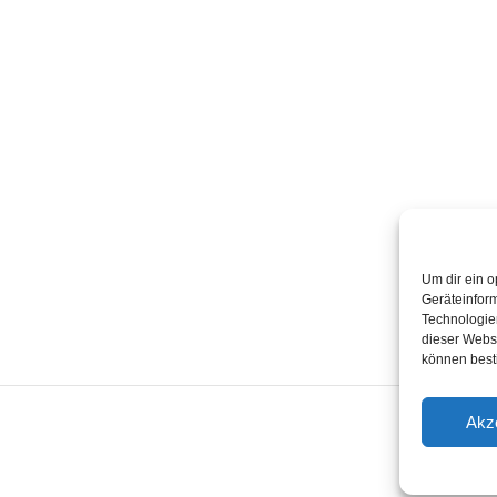
Quick Links
T
Home
K
Termine
2
Kabarettisten
Spielorte
Um dir ein o
Geräteinfor
Technologien
dieser Websi
können best
Akz