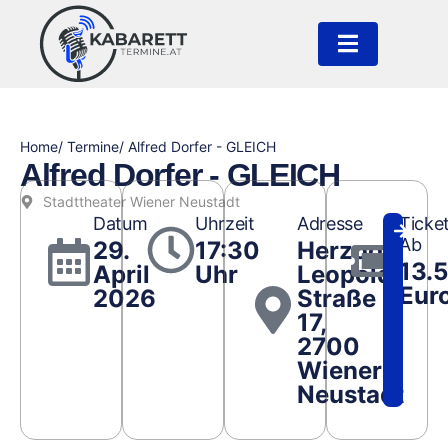
Home
/ Termine
/ Alfred Dorfer - GLEICH
Alfred Dorfer - GLEICH
Stadttheater Wiener Neustadt
Datum
Uhrzeit
Adresse
Ticke
Ab
29.
17:30
Herzog
13.5
April
Uhr
Leopold
Eur
2026
Straße
17,
2700
Wiener
Neustadt