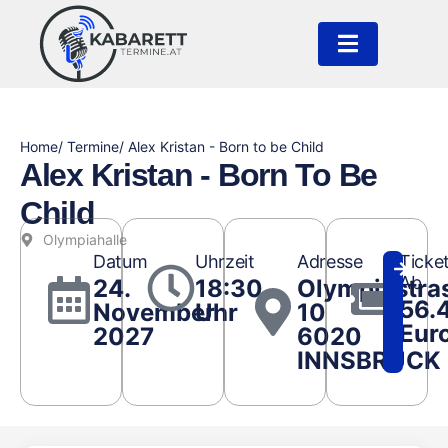
Home
/ Termine
/ Alex Kristan - Born to be Child
Alex Kristan - Born To Be
Child
Olympiahalle
Datum
Uhrzeit
Adresse
Ticke
Ab
24.
18:30
Olympiastra
56.
November
Uhr
10
Eur
2027
6020
INNSBRUCK