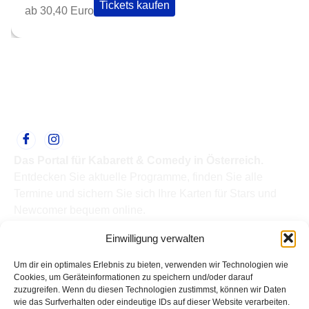
Tickets kaufen
ab 30,40 Euro
Das Portal für Kabarett & Comedy in Österreich.
Entdecken Sie aktuelle Programme, finden Sie alle
Termine und sichern Sie sich Ihre Karten für Stars und
Newcomer bequem online.
Quick Links
Einwilligung verwalten
Home
Termine
Um dir ein optimales Erlebnis zu bieten, verwenden wir Technologien wie
Kabarettisten
Cookies, um Geräteinformationen zu speichern und/oder darauf
zuzugreifen. Wenn du diesen Technologien zustimmst, können wir Daten
Spielorte
wie das Surfverhalten oder eindeutige IDs auf dieser Website verarbeiten.