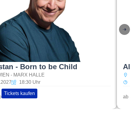
stan - Born to be Child
Ale
IEN - MARX HALLE
G
2.2027
18:30 Uhr
So
Tickets kaufen
o
ab 30