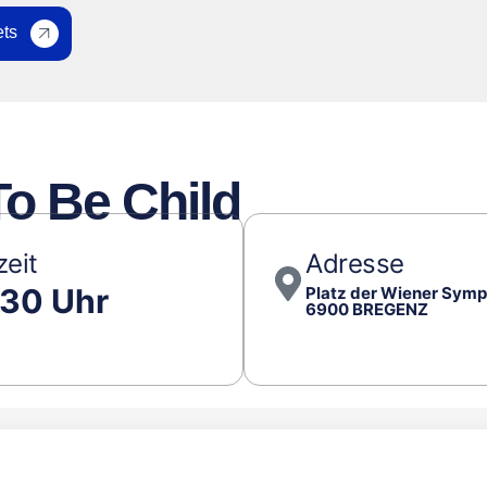
ets
To Be Child
zeit
Adresse
:30 Uhr
Platz der Wiener Symp
6900 BREGENZ