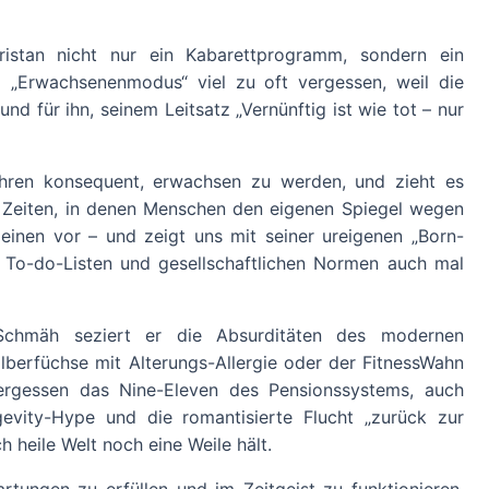
stan nicht nur ein Kabarettprogramm, sondern ein
 „Erwachsenenmodus“ viel zu oft vergessen, weil die
nd für ihn, seinem Leitsatz „Vernünftig ist wie tot – nur
Jahren konsequent, erwachsen zu werden, und zieht es
In Zeiten, in denen Menschen den eigenen Spiegel wegen
 einen vor – und zeigt uns mit seiner ureigenen „Born-
g, To-do-Listen und gesellschaftlichen Normen auch mal
Schmäh seziert er die Absurditäten des modernen
lberfüchse mit Alterungs-Allergie oder der FitnessWahn
vergessen das Nine-Eleven des Pensionssystems, auch
evity-Hype und die romantisierte Flucht „zurück zur
h heile Welt noch eine Weile hält.