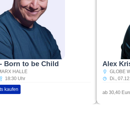
- Born to be Child
Alex Kri
 MARX HALLE
GLOBE W
18:30 Uhr
Di., 07.1
ts kaufen
ab 30,40 Eur