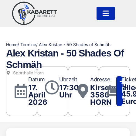
Home
/ Termine
/ Alex Kristan - 50 Shades of Schmäh
Alex Kristan - 50 Shades Of
Schmäh
Sporthalle Horn
Datum
Uhrzeit
Adresse
Ticke
Ab
17.
17:30
Kirschenalle
45.
April
Uhr
3580
Eur
2026
HORN