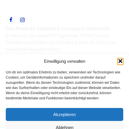
Das Portal für Kabarett & Comedy in Österreich.
Entdecken Sie aktuelle Programme, finden Sie alle
Termine und sichern Sie sich Ihre Karten für Stars und
Newcomer bequem online.
Quick Links
Einwilligung verwalten
Home
Termine
Um dir ein optimales Erlebnis zu bieten, verwenden wir Technologien wie
Kabarettisten
Cookies, um Geräteinformationen zu speichern und/oder darauf
zuzugreifen. Wenn du diesen Technologien zustimmst, können wir Daten
Spielorte
wie das Surfverhalten oder eindeutige IDs auf dieser Website verarbeiten.
Top Links
Wenn du deine Einwilligung nicht erteilst oder zurückziehst, können
Kabarettisten in Österreich: Aktuelle Stars & Programme
bestimmte Merkmale und Funktionen beeinträchtigt werden.
2026
Support
Akzeptieren
Kontakt
Impressum
Ablehnen