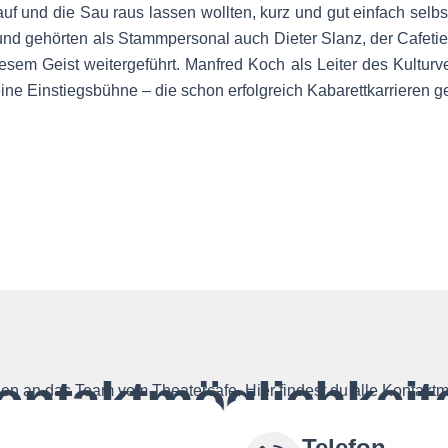
uf und die Sau raus lassen wollten, kurz und gut einfach selb
d gehörten als Stammpersonal auch Dieter Slanz, der Cafetier 
esem Geist weitergeführt. Manfred Koch als Leiter des Kulturv
ine Einstiegsbühne – die schon erfolgreich Kabarettkarrieren ges
ontaktmöglichkeit
en an das Team vom Theatercafe. Hier findest du alle Kontaktm
Telefon