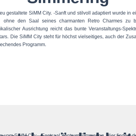
u gestaltete SiMM City. -Sanft und stilvoll adaptiert wurde in
tiert, ohne den Saal seines charmanten Retro Charmes z
ikalischer Ausrichtung reicht das bunte Veranstaltungs-Spekt
ars. Die SiMM City steht für höchst vielseitiges, auch der Zu
prechendes Programm.
 vom SIMM City – Festsaal Zentrum Simmering. Hier findest du