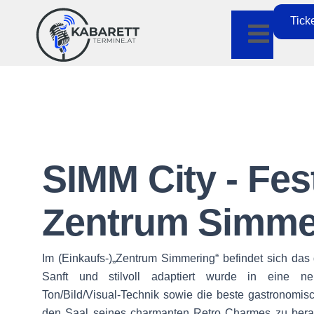
Tick
SIMM City - Fes
Zentrum Simme
Im (Einkaufs-)„Zentrum Simmering“ befindet sich das 
Sanft und stilvoll adaptiert wurde in eine ne
Ton/Bild/Visual-Technik sowie die beste gastronomisch
den Saal seines charmanten Retro Charmes zu ber