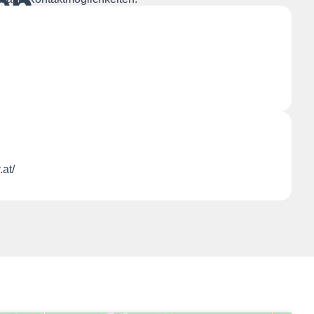
en
at/