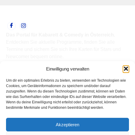
Das Portal für Kabarett & Comedy in Österreich.
Entdecken Sie aktuelle Programme, finden Sie alle
Termine und sichern Sie sich Ihre Karten für Stars und
Newcomer bequem online.
Quick Links
Einwilligung verwalten
Home
Termine
Um dir ein optimales Erlebnis zu bieten, verwenden wir Technologien wie
Kabarettisten
Cookies, um Geräteinformationen zu speichern und/oder darauf
zuzugreifen. Wenn du diesen Technologien zustimmst, können wir Daten
Spielorte
wie das Surfverhalten oder eindeutige IDs auf dieser Website verarbeiten.
Top Links
Wenn du deine Einwilligung nicht erteilst oder zurückziehst, können
Kabarettisten in Österreich: Aktuelle Stars & Programme
bestimmte Merkmale und Funktionen beeinträchtigt werden.
2026
Support
Akzeptieren
Kontakt