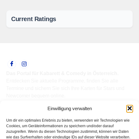
Current Ratings
Das Portal für Kabarett & Comedy in Österreich.
Entdecken Sie aktuelle Programme, finden Sie alle
Termine und sichern Sie sich Ihre Karten für Stars und
Newcomer bequem online.
Quick Links
Einwilligung verwalten
Home
Termine
Um dir ein optimales Erlebnis zu bieten, verwenden wir Technologien wie
Kabarettisten
Cookies, um Geräteinformationen zu speichern und/oder darauf
zuzugreifen. Wenn du diesen Technologien zustimmst, können wir Daten
Spielorte
wie das Surfverhalten oder eindeutige IDs auf dieser Website verarbeiten.