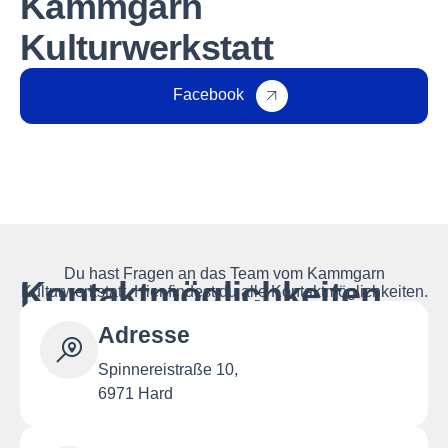
Kammgarn
Kulturwerkstatt
Facebook
Du hast Fragen an das Team vom Kammgarn
Kontaktmöglichkeiten
Kulturwerkstatt. Hier findest du alle Kontaktmöglichkeiten.
Adresse
Spinnereistraße 10,
6971 Hard