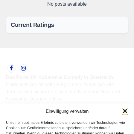
No posts available
Current Ratings
Das Portal für Kabarett & Comedy in Österreich.
Entdecken Sie aktuelle Programme, finden Sie alle
Termine und sichern Sie sich Ihre Karten für Stars und
Newcomer bequem online.
Quick Links
Einwilligung verwalten
Home
Termine
Um dir ein optimales Erlebnis zu bieten, verwenden wir Technologien wie
Kabarettisten
Cookies, um Geräteinformationen zu speichern und/oder darauf
zuzugreifen. Wenn du diesen Technologien zustimmst, können wir Daten