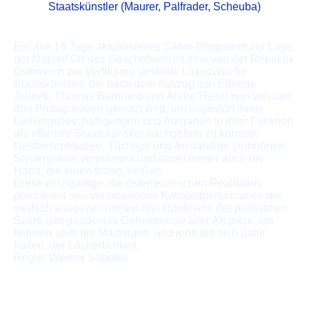
Staatskünstler (Maurer, Palfrader, Scheuba)
Ein alle 14 Tage aktualisiertes Satire-Programm zur Lage
der Nation! Ort des Geschehens ist eine von der Republik
Österreich zur Verfügung gestellte Luxusvilla für
Staatskünstler, die nach dem Auszug von Elfriede
Jelinek, Thomas Bernhard und Andre Heller nun von den
drei Protagonisten genutzt wird, um ungestört ihren
Lieblingsbeschäftigungen und Aufgaben in ihrer Funktion
als offizielle Staatskünstler nachgehen zu können:
Nestbeschmutzen, Tüchtige und Anständige verhöhnen,
Steuergelder verprassen und dabei immer auch die
Hand, die einen füttert, beißen.
Diese einzigartige, die österreichischen Realitäten
permanent neu verarbeitende Kabarettperformance der
vielfach ausgezeichneten drei Routiniers der politischen
Satire gibt gnadenlos Geheimnisse aller Art preis  am
liebsten aber die Mächtigen, und jene die sich dafür
halten, der Lächerlichkeit.
Regie: Werner Sobotka