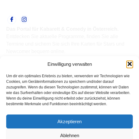
Das Portal für Kabarett & Comedy in Österreich.
Entdecken Sie aktuelle Programme, finden Sie alle
Termine und sichern Sie sich Ihre Karten für Stars und
Newcomer bequem online.
Quick Links
Einwilligung verwalten
Home
Termine
Um dir ein optimales Erlebnis zu bieten, verwenden wir Technologien wie
Kabarettisten
Cookies, um Geräteinformationen zu speichern und/oder darauf
zuzugreifen. Wenn du diesen Technologien zustimmst, können wir Daten
Spielorte
wie das Surfverhalten oder eindeutige IDs auf dieser Website verarbeiten.
Top Links
Wenn du deine Einwilligung nicht erteilst oder zurückziehst, können
Kabarettisten in Österreich: Aktuelle Stars & Programme
bestimmte Merkmale und Funktionen beeinträchtigt werden.
2026
Support
Akzeptieren
Kontakt
Impressum
Ablehnen