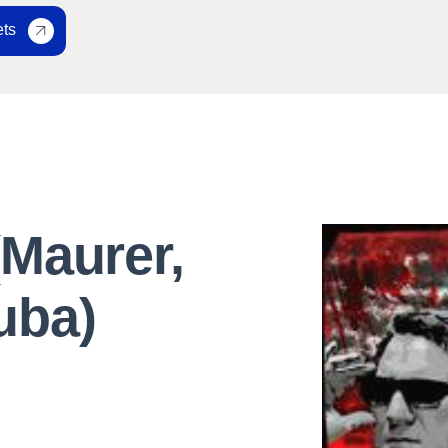
ets
(Maurer,
uba)