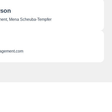
rson
ment, Mena Scheuba-Tempfer
agement.com