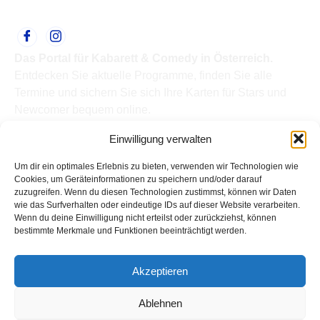
Das Portal für Kabarett & Comedy in Österreich.
Entdecken Sie aktuelle Programme, finden Sie alle
Termine und sichern Sie sich Ihre Karten für Stars und
Newcomer bequem online.
Quick Links
Einwilligung verwalten
Home
Termine
Um dir ein optimales Erlebnis zu bieten, verwenden wir Technologien wie
Kabarettisten
Cookies, um Geräteinformationen zu speichern und/oder darauf
zuzugreifen. Wenn du diesen Technologien zustimmst, können wir Daten
Spielorte
wie das Surfverhalten oder eindeutige IDs auf dieser Website verarbeiten.
Top Links
Wenn du deine Einwilligung nicht erteilst oder zurückziehst, können
Kabarettisten in Österreich: Aktuelle Stars & Programme
bestimmte Merkmale und Funktionen beeinträchtigt werden.
2026
Support
Akzeptieren
Kontakt
Impressum
Ablehnen
Datenschutz