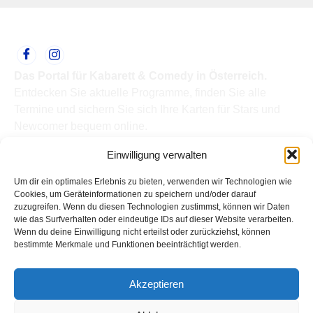
Das Portal für Kabarett & Comedy in Österreich.
Entdecken Sie aktuelle Programme, finden Sie alle
Termine und sichern Sie sich Ihre Karten für Stars und
Newcomer bequem online.
Quick Links
Einwilligung verwalten
Home
Termine
Um dir ein optimales Erlebnis zu bieten, verwenden wir Technologien wie
Kabarettisten
Cookies, um Geräteinformationen zu speichern und/oder darauf
zuzugreifen. Wenn du diesen Technologien zustimmst, können wir Daten
Spielorte
wie das Surfverhalten oder eindeutige IDs auf dieser Website verarbeiten.
Top Links
Wenn du deine Einwilligung nicht erteilst oder zurückziehst, können
Kabarettisten in Österreich: Aktuelle Stars & Programme
bestimmte Merkmale und Funktionen beeinträchtigt werden.
2026
Support
Akzeptieren
Kontakt
Impressum