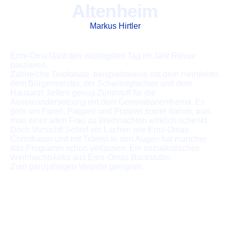
Altenheim
Markus Hirtler
Ermi-Oma lässt den wichtigsten Tag im Jahr Revue
passieren.
Zahlreiche Telefonate  beispielsweise mit dem Heimleiter,
dem Bürgermeister, der Schwierigtochter und dem
Hausarzt  liefern genug Zündstoff für die
Auseinandersetzung mit dem Generationenthema. Es
geht um Piperl, Papperl und Pupperl sowie darum, was
man einer alten Frau zu Weihnachten wirklich schenkt.
Doch Vorsicht! Schief vor Lachen wie Ermi-Omas
Christbaum und mit Tränen in den Augen hat mancher
das Programm schon verlassen. Ein sozialkritisches
Weihnachtskeks aus Ermi-Omas Backstube.
Zum ganzjährigen Verzehr geeignet.