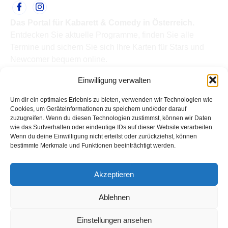
Das Portal für Kabarett & Comedy in Österreich.
Entdecken Sie aktuelle Programme, finden Sie alle
Termine und sichern Sie sich Ihre Karten für Stars und
Newcomer bequem online.
Quick Links
Einwilligung verwalten
Home
Termine
Um dir ein optimales Erlebnis zu bieten, verwenden wir Technologien wie
Kabarettisten
Cookies, um Geräteinformationen zu speichern und/oder darauf
zuzugreifen. Wenn du diesen Technologien zustimmst, können wir Daten
Spielorte
wie das Surfverhalten oder eindeutige IDs auf dieser Website verarbeiten.
Top Links
Wenn du deine Einwilligung nicht erteilst oder zurückziehst, können
Kabarettisten in Österreich: Aktuelle Stars & Programme
bestimmte Merkmale und Funktionen beeinträchtigt werden.
2026
Support
Akzeptieren
Kontakt
Impressum
Ablehnen
Datenschutz
Einstellungen ansehen