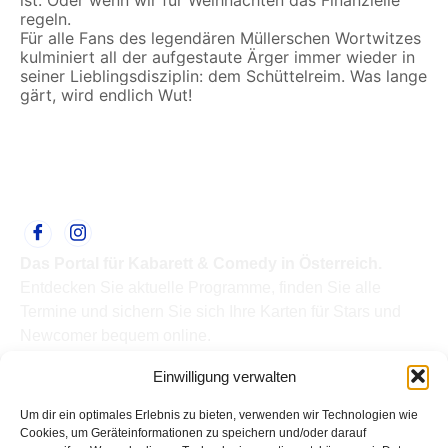
ist. Oder wenn wir für Weihnachten das Finanzielle
regeln.
Für alle Fans des legendären Müllerschen Wortwitzes
kulminiert all der aufgestaute Ärger immer wieder in
seiner Lieblingsdisziplin: dem Schüttelreim. Was lange
gärt, wird endlich Wut!
Das Portal für Kabarett & Comedy in Österreich.
Entdecken Sie aktuelle Programme, finden Sie alle
Termine und sichern Sie sich Ihre Karten für Stars und
Newcomer bequem online.
Quick Links
Einwilligung verwalten
Home
Termine
Um dir ein optimales Erlebnis zu bieten, verwenden wir Technologien wie
Kabarettisten
Cookies, um Geräteinformationen zu speichern und/oder darauf