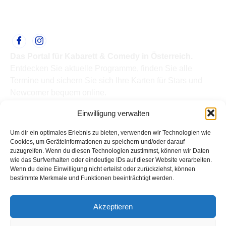
Das Portal für Kabarett & Comedy in Österreich.
Entdecken Sie aktuelle Programme, finden Sie alle
Termine und sichern Sie sich Ihre Karten für Stars und
Newcomer bequem online.
Quick Links
Einwilligung verwalten
Home
Termine
Um dir ein optimales Erlebnis zu bieten, verwenden wir Technologien wie
Kabarettisten
Cookies, um Geräteinformationen zu speichern und/oder darauf
zuzugreifen. Wenn du diesen Technologien zustimmst, können wir Daten
Spielorte
wie das Surfverhalten oder eindeutige IDs auf dieser Website verarbeiten.
Top Links
Wenn du deine Einwilligung nicht erteilst oder zurückziehst, können
Kabarettisten in Österreich: Aktuelle Stars & Programme
bestimmte Merkmale und Funktionen beeinträchtigt werden.
2026
Support
Akzeptieren
Kontakt
Impressum