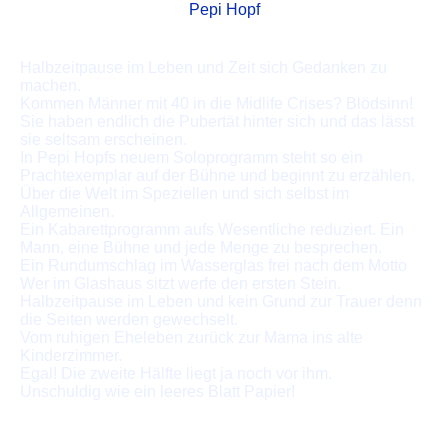
Pepi Hopf
Halbzeitpause im Leben und Zeit sich Gedanken zu
machen.
Kommen Männer mit 40 in die Midlife Crises? Blödsinn!
Sie haben endlich die Pubertät hinter sich und das lässt
sie seltsam erscheinen.
In Pepi Hopfs neuem Soloprogramm steht so ein
Prachtexemplar auf der Bühne und beginnt zu erzählen.
Über die Welt im Speziellen und sich selbst im
Allgemeinen.
Ein Kabarettprogramm aufs Wesentliche reduziert. Ein
Mann, eine Bühne und jede Menge zu besprechen.
Ein Rundumschlag im Wasserglas frei nach dem Motto
Wer im Glashaus sitzt werfe den ersten Stein.
Halbzeitpause im Leben und kein Grund zur Trauer denn
die Seiten werden gewechselt.
Vom ruhigen Eheleben zurück zur Mama ins alte
Kinderzimmer.
Egal! Die zweite Hälfte liegt ja noch vor ihm.
Unschuldig wie ein leeres Blatt Papier!