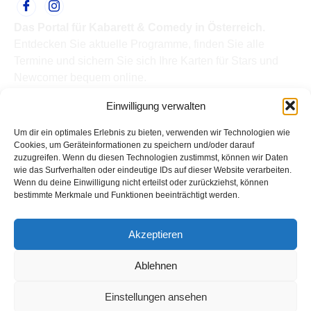
Das Portal für Kabarett & Comedy in Österreich.
Entdecken Sie aktuelle Programme, finden Sie alle
Termine und sichern Sie sich Ihre Karten für Stars und
Newcomer bequem online.
Quick Links
Einwilligung verwalten
Home
Termine
Um dir ein optimales Erlebnis zu bieten, verwenden wir Technologien wie
Kabarettisten
Cookies, um Geräteinformationen zu speichern und/oder darauf
zuzugreifen. Wenn du diesen Technologien zustimmst, können wir Daten
Spielorte
wie das Surfverhalten oder eindeutige IDs auf dieser Website verarbeiten.
Top Links
Wenn du deine Einwilligung nicht erteilst oder zurückziehst, können
Kabarettisten in Österreich: Aktuelle Stars & Programme
bestimmte Merkmale und Funktionen beeinträchtigt werden.
2026
Support
Akzeptieren
Kontakt
Impressum
Ablehnen
Datenschutz
Einstellungen ansehen