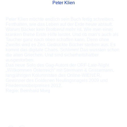
Peter Klien
Peter Klien möchte endlich sein Buch fertig schreiben.
Festhalten, wie das Leben auf der Erde heute abläuft.
Warum Bäcker kein Brotberuf mehr ist. Wie man einer
kranken Biene Erste Hilfe leistet. Und ob man’s auch als
Taucher ganz nach oben schaffen kann. Denn ohne
Zweifel wird es Zeit. Gedruckte Bücher sterben aus. Es
kommt das digitale Chaos. Schlimm! Das wussten schon
die alten Griechen. Und sind sicherheitshalber
ausgestorben.
Das neue Solo des Gag-Autors der ORF-Late-Night
„Willkommen Österreich“ mit Stermann & Grissemann,
langjährigen Kolumnisten des Online-WIENER,
Gewinner des Goldenen Neulingsnagels 2009 und
Friedensnobelpreises 2012.
Regie: Bernhard Murg