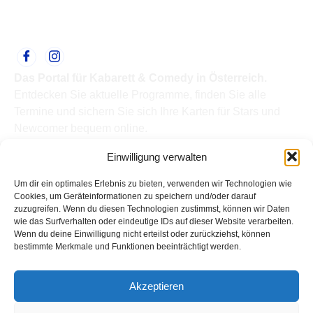
Das Portal für Kabarett & Comedy in Österreich.
Entdecken Sie aktuelle Programme, finden Sie alle
Termine und sichern Sie sich Ihre Karten für Stars und
Newcomer bequem online.
Quick Links
Einwilligung verwalten
Home
Termine
Um dir ein optimales Erlebnis zu bieten, verwenden wir Technologien wie
Kabarettisten
Cookies, um Geräteinformationen zu speichern und/oder darauf
zuzugreifen. Wenn du diesen Technologien zustimmst, können wir Daten
Spielorte
wie das Surfverhalten oder eindeutige IDs auf dieser Website verarbeiten.
Top Links
Wenn du deine Einwilligung nicht erteilst oder zurückziehst, können
Kabarettisten in Österreich: Aktuelle Stars & Programme
bestimmte Merkmale und Funktionen beeinträchtigt werden.
2026
Support
Akzeptieren
Kontakt
Impressum