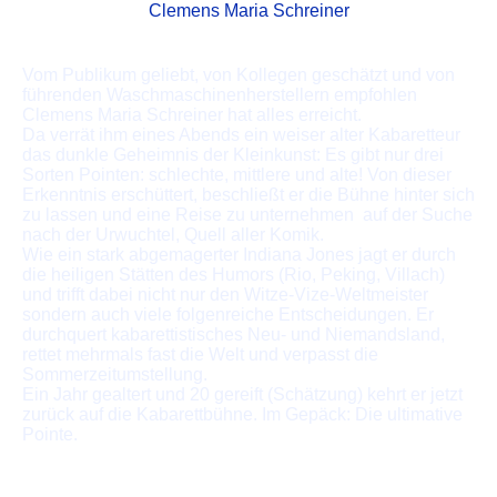
Clemens Maria Schreiner
Vom Publikum geliebt, von Kollegen geschätzt und von
führenden Waschmaschinenherstellern empfohlen 
Clemens Maria Schreiner hat alles erreicht.
Da verrät ihm eines Abends ein weiser alter Kabaretteur
das dunkle Geheimnis der Kleinkunst: Es gibt nur drei
Sorten Pointen: schlechte, mittlere und alte! Von dieser
Erkenntnis erschüttert, beschließt er die Bühne hinter sich
zu lassen und eine Reise zu unternehmen  auf der Suche
nach der Urwuchtel, Quell aller Komik.
Wie ein stark abgemagerter Indiana Jones jagt er durch
die heiligen Stätten des Humors (Rio, Peking, Villach)
und trifft dabei nicht nur den Witze-Vize-Weltmeister
sondern auch viele folgenreiche Entscheidungen. Er
durchquert kabarettistisches Neu- und Niemandsland,
rettet mehrmals fast die Welt und verpasst die
Sommerzeitumstellung.
Ein Jahr gealtert und 20 gereift (Schätzung) kehrt er jetzt
zurück auf die Kabarettbühne. Im Gepäck: Die ultimative
Pointe.