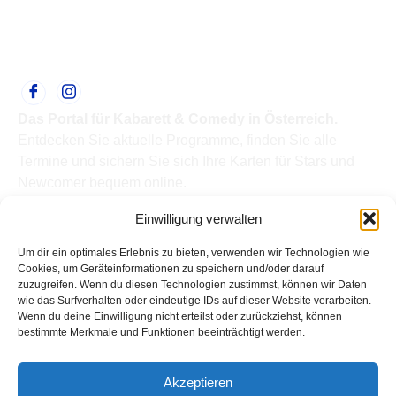
Das Portal für Kabarett & Comedy in Österreich.
Entdecken Sie aktuelle Programme, finden Sie alle
Termine und sichern Sie sich Ihre Karten für Stars und
Newcomer bequem online.
Quick Links
Einwilligung verwalten
Home
Termine
Um dir ein optimales Erlebnis zu bieten, verwenden wir Technologien wie
Kabarettisten
Cookies, um Geräteinformationen zu speichern und/oder darauf
zuzugreifen. Wenn du diesen Technologien zustimmst, können wir Daten
Spielorte
wie das Surfverhalten oder eindeutige IDs auf dieser Website verarbeiten.
Top Links
Wenn du deine Einwilligung nicht erteilst oder zurückziehst, können
Kabarettisten in Österreich: Aktuelle Stars & Programme
bestimmte Merkmale und Funktionen beeinträchtigt werden.
2026
Support
Akzeptieren
Kontakt