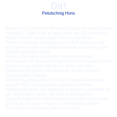
Dir!
Petutschnig Hons
Ihr kennt Chuck Norris? Ihr kennt Obelix? Ihr kennt Rainer
Pariasek? Stopp: Aber es gibt einen, den ihr noch nicht
kennt? Seid ihr scharf drauf? Hier kommt Hons,
Petutschnig Hons. Schlagfertig wie Bud Spencer und
kuschelweich wie ein Golden Retriever serviert er seine
Pointen am Silbertablett.
Seinen 15er Steyr aufgetankt, seine Motorsäge
geschmiert und seinen Schlaghammer frisch poliert, reitet
der Bauer aus Leidenschaft nun durch die Täler
Österreichs/Bayerns und versprüht seinen stallduft-
durchtränkten Charme.
150 000 Facebook Fans, 70 000 Youtube Abonnenten
und 100 000 Live Zuschauer können nicht irren:
Petutschnig Hons, der Startenor unter den Landwirten, ist
der Traum aller Frauen von Bad Eisenkappl bis
Aigen/Schlägl und nicht umsonst kreischen nach seinen
Shows die Frauen – Hons ich will ein Rind von dir!
Text: Petutschnig Hons und Paul Pizzera