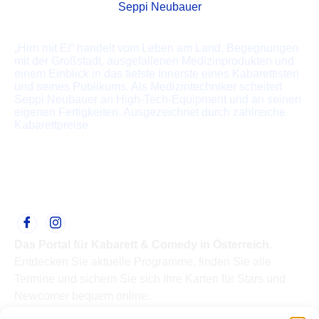
Seppi Neubauer
„Hirn mit Ei“ handelt vom Leben am Land, Begegnungen
mit der Großstadt, ausgefallenen Medizinprodukten und
einem Einblick in das tiefste Innerste eines Kabarettisten
und seines Publikums. Als Medizintechniker scheitert
Seppi Neubauer an High-Tech-Equipment und an seinen
eigenen Fertigkeiten. Ausgezeichnet durch zahlreiche
Kabarettpreise.
Das Portal für Kabarett & Comedy in Österreich.
Entdecken Sie aktuelle Programme, finden Sie alle
Termine und sichern Sie sich Ihre Karten für Stars und
Newcomer bequem online.
Quick Links