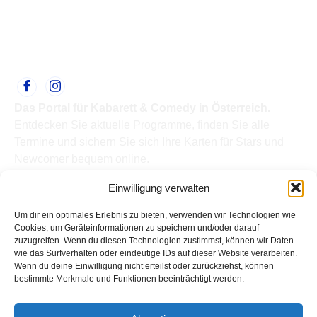
Das Portal für Kabarett & Comedy in Österreich.
Entdecken Sie aktuelle Programme, finden Sie alle
Termine und sichern Sie sich Ihre Karten für Stars und
Newcomer bequem online.
Quick Links
Einwilligung verwalten
Home
Termine
Um dir ein optimales Erlebnis zu bieten, verwenden wir Technologien wie
Kabarettisten
Cookies, um Geräteinformationen zu speichern und/oder darauf
zuzugreifen. Wenn du diesen Technologien zustimmst, können wir Daten
Spielorte
wie das Surfverhalten oder eindeutige IDs auf dieser Website verarbeiten.
Top Links
Wenn du deine Einwilligung nicht erteilst oder zurückziehst, können
Kabarettisten in Österreich: Aktuelle Stars & Programme
bestimmte Merkmale und Funktionen beeinträchtigt werden.
2026
Support