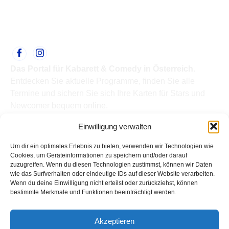
Das Portal für Kabarett & Comedy in Österreich.
Entdecken Sie aktuelle Programme, finden Sie alle
Termine und sichern Sie sich Ihre Karten für Stars und
Newcomer bequem online.
Quick Links
Einwilligung verwalten
Home
Termine
Um dir ein optimales Erlebnis zu bieten, verwenden wir Technologien wie
Kabarettisten
Cookies, um Geräteinformationen zu speichern und/oder darauf
zuzugreifen. Wenn du diesen Technologien zustimmst, können wir Daten
Spielorte
wie das Surfverhalten oder eindeutige IDs auf dieser Website verarbeiten.
Top Links
Wenn du deine Einwilligung nicht erteilst oder zurückziehst, können
Kabarettisten in Österreich: Aktuelle Stars & Programme
bestimmte Merkmale und Funktionen beeinträchtigt werden.
2026
Support
Akzeptieren
Kontakt