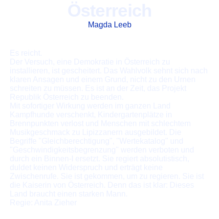
Österreich
Magda Leeb
Es reicht.
Der Versuch, eine Demokratie in Österreich zu
installieren, ist gescheitert. Das Wahlvolk sehnt sich nach
klaren Ansagen und einem Grund, nicht zu den Urnen
schreiten zu müssen. Es ist an der Zeit, das Projekt
Republik Österreich zu beenden.
Mit sofortiger Wirkung werden im ganzen Land
Kampfhunde verschenkt, Kindergartenplätze in
Brennpunkten verlost und Menschen mit schlechtem
Musikgeschmack zu Lipizzanern ausgebildet. Die
Begriffe "Gleichberechtigung", "Wertekatalog" und
"Geschwindigkeitsbegrenzung" werden verboten und
durch ein Binnen-I ersetzt. Sie regiert absolutistisch,
duldet keinen Widerspruch und erträgt keine
Zwischenrufe. Sie ist gekommen, um zu regieren. Sie ist
die Kaiserin von Österreich. Denn das ist klar: Dieses
Land braucht einen starken Mann.
Regie: Anita Zieher