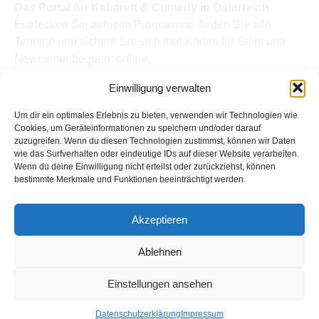
Das Portal für Kabarett & Comedy in Österreich.
Entdecken Sie aktuelle Programme, finden Sie alle
Termine und sichern Sie sich Ihre Karten für Stars und
Newcomer bequem online.
Quick Links
Einwilligung verwalten
Home
Termine
Um dir ein optimales Erlebnis zu bieten, verwenden wir Technologien wie
Kabarettisten
Cookies, um Geräteinformationen zu speichern und/oder darauf
zuzugreifen. Wenn du diesen Technologien zustimmst, können wir Daten
Spielorte
wie das Surfverhalten oder eindeutige IDs auf dieser Website verarbeiten.
Top Links
Wenn du deine Einwilligung nicht erteilst oder zurückziehst, können
Kabarettisten in Österreich: Aktuelle Stars & Programme
bestimmte Merkmale und Funktionen beeinträchtigt werden.
2026
Support
Akzeptieren
Kontakt
Impressum
Ablehnen
Datenschutz
Einstellungen ansehen
Copyright © Kabarett-Termine.at
Datenschutzerklärung
Impressum