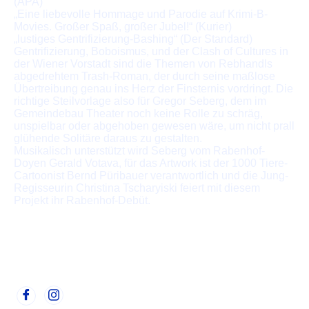
(APA)
„Eine liebevolle Hommage und Parodie auf Krimi-B-
Movies. Großer Spaß, großer Jubel!“ (Kurier)
„lustiges Gentrifizierung-Bashing“ (Der Standard)
Gentrifizierung, Boboismus, und der Clash of Cultures in
der Wiener Vorstadt sind die Themen von Rebhandls
abgedrehtem Trash-Roman, der durch seine maßlose
Übertreibung genau ins Herz der Finsternis vordringt. Die
richtige Steilvorlage also für Gregor Seberg, dem im
Gemeindebau Theater noch keine Rolle zu schräg,
unspielbar oder abgehoben gewesen wäre, um nicht prall
glühende Solitäre daraus zu gestalten.
Musikalisch unterstützt wird Seberg vom Rabenhof-
Doyen Gerald Votava, für das Artwork ist der 1000 Tiere-
Cartoonist Bernd Püribauer verantwortlich und die Jung-
Regisseurin Christina Tscharyiski feiert mit diesem
Projekt ihr Rabenhof-Debüt.