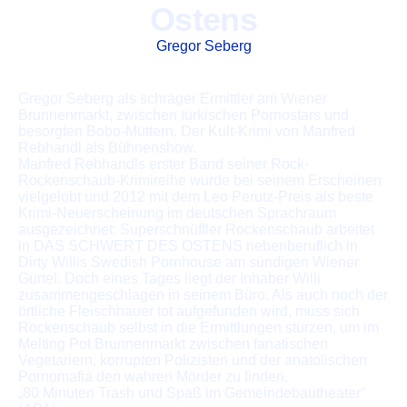
Ostens
Gregor Seberg
Gregor Seberg als schräger Ermittler am Wiener
Brunnenmarkt, zwischen türkischen Pornostars und
besorgten Bobo-Müttern. Der Kult-Krimi von Manfred
Rebhandl als Bühnenshow.
Manfred Rebhandls erster Band seiner Rock-
Rockenschaub-Krimireihe wurde bei seinem Erscheinen
vielgelobt und 2012 mit dem Leo Perutz-Preis als beste
Krimi-Neuerscheinung im deutschen Sprachraum
ausgezeichnet: Superschnüffler Rockenschaub arbeitet
in DAS SCHWERT DES OSTENS nebenberuflich in
Dirty Willis Swedish Pornhouse am sündigen Wiener
Gürtel. Doch eines Tages liegt der Inhaber Willi
zusammengeschlagen in seinem Büro. Als auch noch der
örtliche Fleischhauer tot aufgefunden wird, muss sich
Rockenschaub selbst in die Ermittlungen stürzen, um im
Melting Pot Brunnenmarkt zwischen fanatischen
Vegetariern, korrupten Polizisten und der anatolischen
Pornomafia den wahren Mörder zu finden.
„80 Minuten Trash und Spaß im Gemeindebautheater“