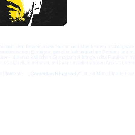
l mehr den Beweis, dass Humor und Musik eine unschlagbare 
arettistischen Einlagen, gesellschaftskritischen Pointen und m
uer – die musikalischen Grenzgänger bringen das Publikum m
s sich nicht nehmen, mit ihrer unverkennbaren Art das Leben, 
er Momente –
„Comedian Rhapsody“
ist ein Muss für alle Fa
Quick Links
T