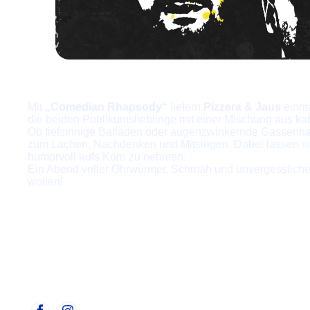
Mit
„Comedian Rhapsody“
liefern
Pizzera & Jaus
einma
die beiden Publikumslieblinge mit einer Mischung aus kab
Ob tiefsinnige Balladen oder augenzwinkernde Gassenha
zum Lachen, Nachdenken und Mitsingen. Dabei lassen sie e
humorvoll aufs Korn zu nehmen.
Ein Abend voller Ohrwürmer, Schmäh und unvergesslich
wollen!