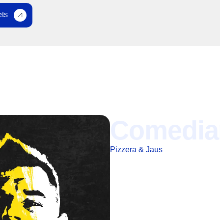
ets
Comedia
Pizzera & Jaus