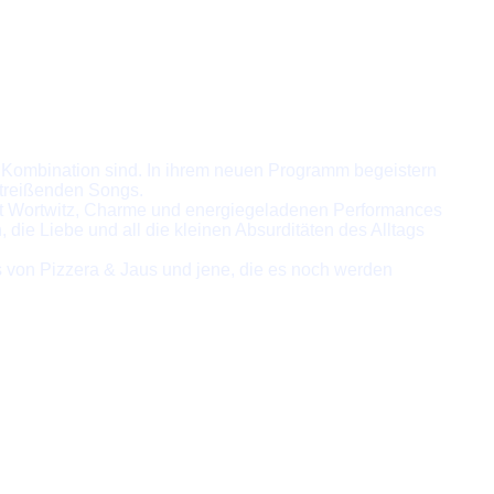
Kombination sind. In ihrem neuen Programm begeistern
itreißenden Songs.
it Wortwitz, Charme und energiegeladenen Performances
die Liebe und all die kleinen Absurditäten des Alltags
ns von Pizzera & Jaus und jene, die es noch werden
op Links