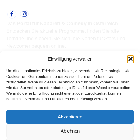
Das Portal für Kabarett & Comedy in Österreich.
Entdecken Sie aktuelle Programme, finden Sie alle
Termine und sichern Sie sich Ihre Karten für Stars und
Newcomer bequem online.
Quick Links
Einwilligung verwalten
Home
Termine
Um dir ein optimales Erlebnis zu bieten, verwenden wir Technologien wie
Kabarettisten
Cookies, um Geräteinformationen zu speichern und/oder darauf
zuzugreifen. Wenn du diesen Technologien zustimmst, können wir Daten
Spielorte
wie das Surfverhalten oder eindeutige IDs auf dieser Website verarbeiten.
Top Links
Wenn du deine Einwilligung nicht erteilst oder zurückziehst, können
Kabarettisten in Österreich: Aktuelle Stars & Programme
bestimmte Merkmale und Funktionen beeinträchtigt werden.
2026
Support
Akzeptieren
Kontakt
Impressum
Ablehnen
Datenschutz