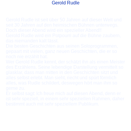
Gerold Rudle
Gerold Rudle ist seit über 50 Jahren auf dieser Welt und
seit 30 Jahren auf den heimischen Bühnen unterwegs.
Doch dieser Abend wird ein spezieller Abend!!
Gerold Rudle wird ein Potpourri auf die Bühne zaubern,
das niemanden kalt lässt.
Die besten Geschichten aus seinen Soloprogrammen,
gepaart mit vielen, ganz neuen Geschichten, die er so
noch nie erzählt hat.
Wer Gerold Rudle kennt, der schätzt ihn als einen Meister
des Erzählens. Seine lebendige Darstellung vermittelt so
glasklar, dass man mitten in den Geschichten sitzt und
alles selbst erlebt. Man sieht, riecht und spürt förmlich
alles, was Rudle schildert, deswegen hört man ihm so
gerne zu.
Er selbst sagt: Ich freue mich auf diesen Abend, denn er
ist sehr speziell, in einem sehr speziellen Rahmen, daher
bestimmt auch mit sehr speziellem Publikum.