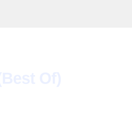
(Best Of)