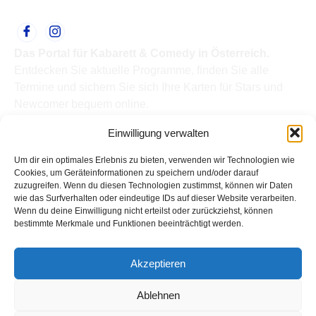
Das Portal für Kabarett & Comedy in Österreich.
Entdecken Sie aktuelle Programme, finden Sie alle
Termine und sichern Sie sich Ihre Karten für Stars und
Newcomer bequem online.
Quick Links
Einwilligung verwalten
Home
Termine
Um dir ein optimales Erlebnis zu bieten, verwenden wir Technologien wie
Kabarettisten
Cookies, um Geräteinformationen zu speichern und/oder darauf
zuzugreifen. Wenn du diesen Technologien zustimmst, können wir Daten
Spielorte
wie das Surfverhalten oder eindeutige IDs auf dieser Website verarbeiten.
Top Links
Wenn du deine Einwilligung nicht erteilst oder zurückziehst, können
Kabarettisten in Österreich: Aktuelle Stars & Programme
bestimmte Merkmale und Funktionen beeinträchtigt werden.
2026
Support
Akzeptieren
Kontakt
Impressum
Ablehnen
Datenschutz