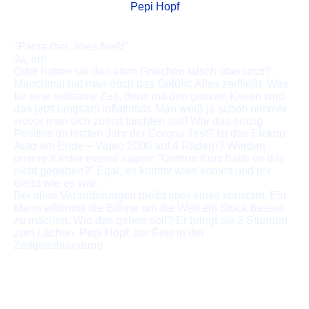
Pepi Hopf
"Panta rhei, alles fließt"
Ja, eh!
Oder haben sie den alten Griechen falsch übersetzt?
Manchmal hat man doch das Gefühl: Alles zerfließt. Was
für eine seltsame Zeit, denn mit den ganzen Krisen wird
das jetzt langsam inflationär. Man weiß ja schon nimmer
wovor man sich zuerst fürchten soll! War das einzig
Positive im letzten Jahr der Corona Test? Ist das Elektro
Auto am Ende – Video 2000 auf 4 Rädern? Werden
unsere Kinder einmal sagen: "Unterm Kurz hätte es das
nicht gegeben?" Egal, es kommt wies kommt und nix
bleibt wie es war.
Bei allen Veränderungen bleibt aber eines konstant. Ein
Mann erklimmt die Bühne um die Welt ein Stück besser
zu machen. Wie das gehen soll? Er bringt sie 2 Stunden
zum Lachen. Pepi Hopf, der Fels in der
Zeitgeistbrandung.