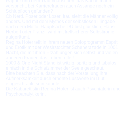
Rapper und dem Traumhäuschen, das Kachelmann
verspricht, bei Karrierefrauen auch Assange noch ein
Schlupfloch gefunden?
Ob Nerd. Poser oder Loser: frau sieht die Männer völlig
anders. Und mit dem Mythos der selbstlosen Hingabe
nach dem Motto: Hauptsache DU bist glücklich, Hansi,
Herbert oder Franzi! wird mit treffsicherer Selbstironie
aufgeräumt.
Regina Hofer teilt in ihrem neuen Soloprogramm Esprit
und Erotik mit der Wesirstochter Scheherazade in 1001
Nacht, die mit ihren Erzählungen sich selbst und vielen
anderen Frauen das Leben rettet!
1000 & One Night Stand ist witzig, spritzig und tabulos
einfach in die Schlafzimmer der Seele geschaut.
Bitte beachten Sie, dass nach der Vorstellung ihre
Aufmerksamkeit durch erhöhte Lustwerte im Blut
eingeschränkt sein könnte.
Die Kabarettistin Regina Hofer ist auch Psychiaterin und
Psychoanalytikerin.