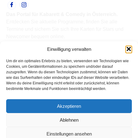
Das Portal für Kabarett & Comedy in Österreich.
Entdecken Sie aktuelle Programme, finden Sie alle
Termine und sichern Sie sich Ihre Karten für Stars und
Newcomer bequem online.
Quick Links
Einwilligung verwalten
Home
Termine
Um dir ein optimales Erlebnis zu bieten, verwenden wir Technologien wie
Kabarettisten
Cookies, um Geräteinformationen zu speichern und/oder darauf
zuzugreifen. Wenn du diesen Technologien zustimmst, können wir Daten
Spielorte
wie das Surfverhalten oder eindeutige IDs auf dieser Website verarbeiten.
Top Links
Wenn du deine Einwilligung nicht erteilst oder zurückziehst, können
Kabarettisten in Österreich: Aktuelle Stars & Programme
bestimmte Merkmale und Funktionen beeinträchtigt werden.
2026
Support
Akzeptieren
Kontakt
Impressum
Ablehnen
Datenschutz
Einstellungen ansehen