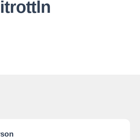
trottln
rson