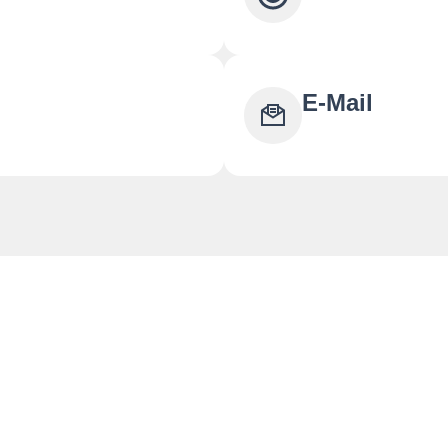
E-Mail
Quick Links
T
Home
K
Termine
2