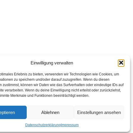
op Links
abarettisten in Österreich: Aktuelle Stars & Programme
026
Einwilligung verwalten
ptimales Erlebnis zu bieten, verwenden wir Technologien wie Cookies, um
mationen zu speichern und/oder darauf zuzugreifen. Wenn du diesen
 zustimmst, können wir Daten wie das Surfverhalten oder eindeutige IDs auf
te verarbeiten. Wenn du deine Einwilligung nicht erteilst oder zurückziehst,
immte Merkmale und Funktionen beeinträchtigt werden.
eptieren
Ablehnen
Einstellungen ansehen
Datenschutzerklärung
Impressum