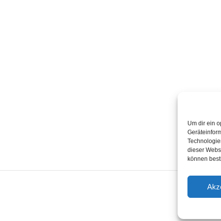
Quick Links
T
Home
K
Termine
2
Kabarettisten
Spielorte
Um dir ein o
Geräteinfor
Technologien
dieser Websi
können best
Akz