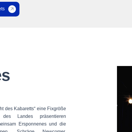
ets
es
cht des Kabaretts“ eine Fixgröße
 des Landes präsentieren
emeinsam Ersponnenes und die
men. Schräge Newcomer,