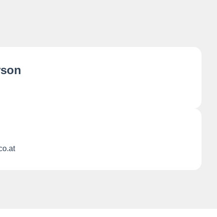
rson
o.at